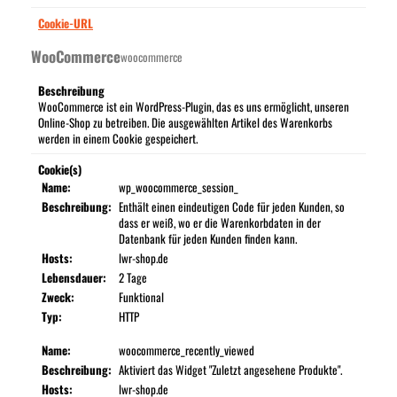
Cookie-URL
WooCommerce
woocommerce
Beschreibung
WooCommerce ist ein WordPress-Plugin, das es uns ermöglicht, unseren
Online-Shop zu betreiben. Die ausgewählten Artikel des Warenkorbs
werden in einem Cookie gespeichert.
Cookie(s)
Name:
wp_woocommerce_session_
Beschreibung:
Enthält einen eindeutigen Code für jeden Kunden, so
dass er weiß, wo er die Warenkorbdaten in der
Datenbank für jeden Kunden finden kann.
Hosts:
lwr-shop.de
Lebensdauer:
2 Tage
Zweck:
Funktional
Typ:
HTTP
Name:
woocommerce_recently_viewed
Beschreibung:
Aktiviert das Widget "Zuletzt angesehene Produkte".
Hosts:
lwr-shop.de