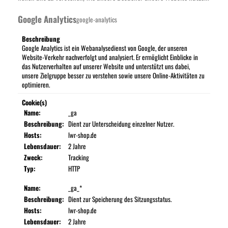
Google Analytics
google-analytics
Beschreibung
Google Analytics ist ein Webanalysedienst von Google, der unseren
Website-Verkehr nachverfolgt und analysiert. Er ermöglicht Einblicke in
das Nutzerverhalten auf unserer Website und unterstützt uns dabei,
unsere Zielgruppe besser zu verstehen sowie unsere Online-Aktivitäten zu
optimieren.
Cookie(s)
Name:
_ga
Beschreibung:
Dient zur Unterscheidung einzelner Nutzer.
Hosts:
lwr-shop.de
Lebensdauer:
2 Jahre
Zweck:
Tracking
Typ:
HTTP
Name:
_ga_*
Beschreibung:
Dient zur Speicherung des Sitzungsstatus.
Hosts:
lwr-shop.de
Lebensdauer:
2 Jahre