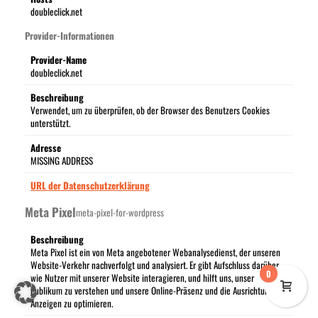
doubleclick.net
Provider-Informationen
Provider-Name
doubleclick.net
Beschreibung
Verwendet, um zu überprüfen, ob der Browser des Benutzers Cookies
unterstützt.
Adresse
MISSING ADDRESS
URL der Datenschutzerklärung
Meta Pixel
meta-pixel-for-wordpress
Beschreibung
Meta Pixel ist ein von Meta angebotener Webanalysedienst, der unseren
Website-Verkehr nachverfolgt und analysiert. Er gibt Aufschluss darüber,
0
wie Nutzer mit unserer Website interagieren, und hilft uns, unser
Publikum zu verstehen und unsere Online-Präsenz und die Ausrichtung von
Anzeigen zu optimieren.