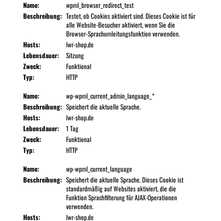
Name:
wpml_browser_redirect_test
Beschreibung:
Testet, ob Cookies aktiviert sind. Dieses Cookie ist für
alle Website-Besucher aktiviert, wenn Sie die
Browser-Sprachumleitungsfunktion verwenden.
Hosts:
lwr-shop.de
Lebensdauer:
Sitzung
Zweck:
Funktional
Typ:
HTTP
Name:
wp-wpml_current_admin_language_*
Beschreibung:
Speichert die aktuelle Sprache.
Hosts:
lwr-shop.de
Lebensdauer:
1 Tag
Zweck:
Funktional
Typ:
HTTP
Name:
wp-wpml_current_language
Beschreibung:
Speichert die aktuelle Sprache. Dieses Cookie ist
standardmäßig auf Websites aktiviert, die die
Funktion Sprachfilterung für AJAX-Operationen
verwenden.
Hosts:
lwr-shop.de