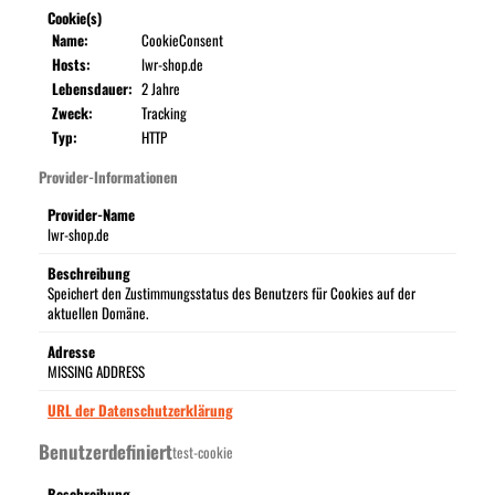
Cookie(s)
Name:
CookieConsent
Hosts:
lwr-shop.de
Lebensdauer:
2 Jahre
Zweck:
Tracking
Typ:
HTTP
Provider-Informationen
Provider-Name
lwr-shop.de
Beschreibung
Speichert den Zustimmungsstatus des Benutzers für Cookies auf der
aktuellen Domäne.
Adresse
MISSING ADDRESS
URL der Datenschutzerklärung
Benutzerdefiniert
test-cookie
Beschreibung