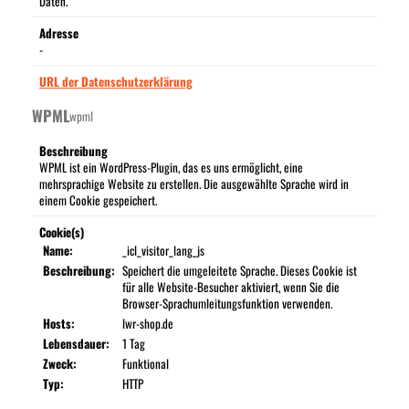
Daten.
Adresse
-
URL der Datenschutzerklärung
WPML
wpml
Beschreibung
WPML ist ein WordPress-Plugin, das es uns ermöglicht, eine
mehrsprachige Website zu erstellen. Die ausgewählte Sprache wird in
einem Cookie gespeichert.
Cookie(s)
Name:
_icl_visitor_lang_js
Beschreibung:
Speichert die umgeleitete Sprache. Dieses Cookie ist
für alle Website-Besucher aktiviert, wenn Sie die
Browser-Sprachumleitungsfunktion verwenden.
Hosts:
lwr-shop.de
Lebensdauer:
1 Tag
Zweck:
Funktional
Typ:
HTTP