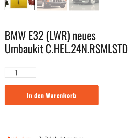
BMW E32 (LWR) neues
Umbaukit C.HEL.24N.RSMLSTD
BMW
E32
(LWR)
neues
In den Warenkorb
Umbaukit
C.HEL.24N.RSMLSTD
Menge