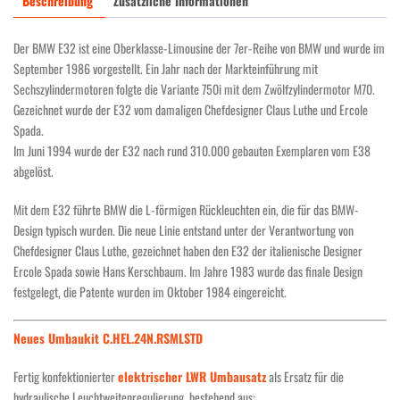
Beschreibung
Zusätzliche Informationen
Der BMW E32 ist eine Oberklasse-Limousine der 7er-Reihe von BMW und wurde im
September 1986 vorgestellt. Ein Jahr nach der Markteinführung mit
Sechszylindermotoren folgte die Variante 750i mit dem Zwölfzylindermotor M70.
Gezeichnet wurde der E32 vom damaligen Chefdesigner Claus Luthe und Ercole
Spada.
Im Juni 1994 wurde der E32 nach rund 310.000 gebauten Exemplaren vom E38
abgelöst.
Mit dem E32 führte BMW die L-förmigen Rückleuchten ein, die für das BMW-
Design typisch wurden. Die neue Linie entstand unter der Verantwortung von
Chefdesigner Claus Luthe, gezeichnet haben den E32 der italienische Designer
Ercole Spada sowie Hans Kerschbaum. Im Jahre 1983 wurde das finale Design
festgelegt, die Patente wurden im Oktober 1984 eingereicht.
Neues Umbaukit C.HEL.24N.RSMLSTD
Fertig konfektionierter
elektrischer LWR Umbausatz
als Ersatz für die
hydraulische Leuchtweitenregulierung, bestehend aus: