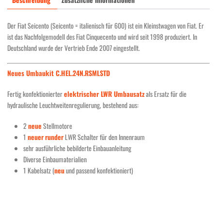
Der Fiat Seicento (Seicento = italienisch für 600) ist ein Kleinstwagen von Fiat. Er
ist das Nachfolgemodell des Fiat Cinquecento und wird seit 1998 produziert. In
Deutschland wurde der Vertrieb Ende 2007 eingestellt.
Neues Umbaukit C.HEL.24N.RSMLSTD
Fertig konfektionierter
elektrischer LWR Umbausatz
als Ersatz für die
hydraulische Leuchtweitenregulierung, bestehend aus:
2
neue
Stellmotore
1
neuer
runder
LWR Schalter für den Innenraum
sehr ausführliche bebilderte Einbauanleitung
Diverse Einbaumaterialien
1 Kabelsatz (
neu
und passend konfektioniert)