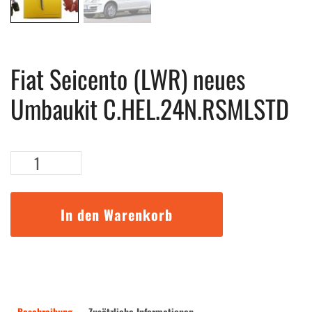
Fiat Seicento (LWR) neues
Umbaukit C.HEL.24N.RSMLSTD
Fiat
Seicento
(LWR)
neues
In den Warenkorb
Umbaukit
C.HEL.24N.RSMLSTD
Menge
Beschreibung
Zusätzliche Informationen