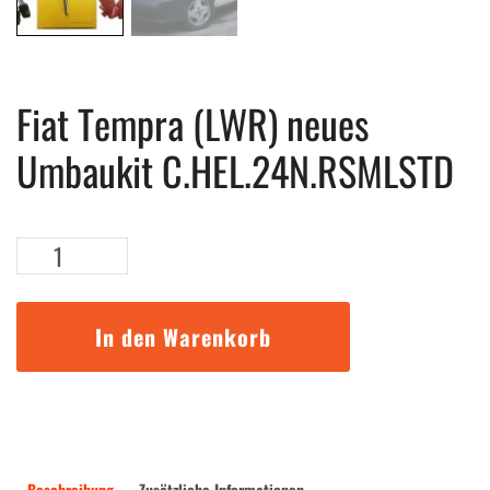
Fiat Tempra (LWR) neues
Umbaukit C.HEL.24N.RSMLSTD
Fiat
Tempra
(LWR)
neues
In den Warenkorb
Umbaukit
C.HEL.24N.RSMLSTD
Menge
Beschreibung
Zusätzliche Informationen