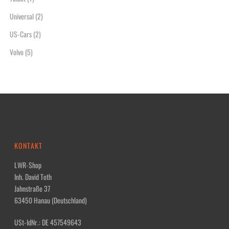
Universal
(2)
US-Cars
(2)
Volvo
(5)
KONTAKT
LWR-Shop
Inh. David Toth
Jahnstraße 37
63450 Hanau (Deutschland)
USt-IdNr.: DE 457549643