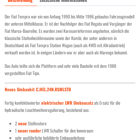
Der Fiat Tempra war ein von Anfang 1990 bis Mitte 1996 gebautes Fahrzeugmodell
der unteren Mittelklasse. Er ist der Nachfolger des Fiat Regata und Vorgänger der
Fiat Marea-Baureihe. Es wurden zwei Karosserieformen angeboten, nämlich die
klassische Stufenhecklimousine sowie der Kombi, der unter anderem in
Deutschland als Fiat Tempra Station Wagon (auch als 4WD mit Allradantrieb)
verkauft worden ist. In einigen Ländern war er aber auch als Marengo bekannt.
Das Auto teilte sich die Plattform und sehr viele Bauteile mit dem 1988
vorgestellten Fiat Tipo.
Neues Umbaukit C.HEL.24N.RSMLSTD
Fertig konfektionierter
elektrischer LWR Umbausatz
als Ersatz für die
hydraulische Leuchtweitenregulierung, bestehend aus:
2
neue
Stellmotore
1
neuer
runder
LWR Schalter für den Innenraum
sehr ausführliche bebilderte Einbauanleitung