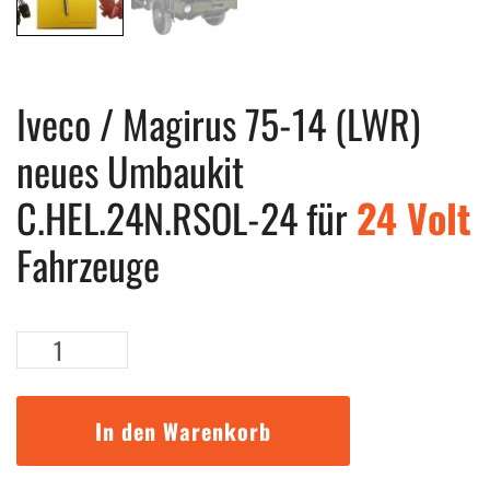
Iveco / Magirus 75-14 (LWR)
neues Umbaukit
C.HEL.24N.RSOL-24 für
24 Volt
Fahrzeuge
Iveco
/
Magirus
75-
In den Warenkorb
14
(LWR)