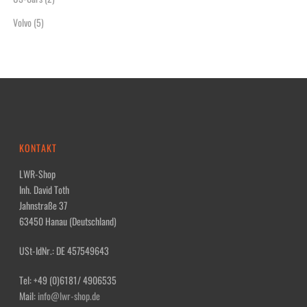
Volvo
(5)
KONTAKT
LWR-Shop
Inh. David Toth
Jahnstraße 37
63450 Hanau (Deutschland)
USt-IdNr.: DE 457549643
Tel: +49 (0)6181/ 4906535
Mail:
info@lwr-shop.de