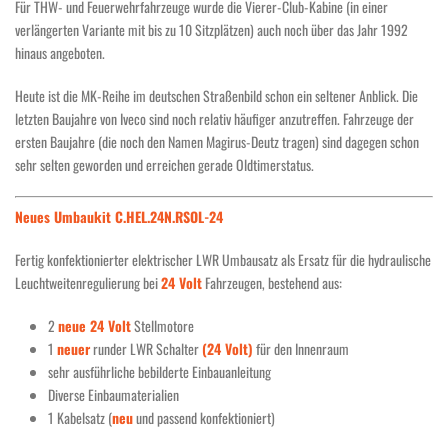
Für THW- und Feuerwehrfahrzeuge wurde die Vierer-Club-Kabine (in einer
verlängerten Variante mit bis zu 10 Sitzplätzen) auch noch über das Jahr 1992
hinaus angeboten.
Heute ist die MK-Reihe im deutschen Straßenbild schon ein seltener Anblick. Die
letzten Baujahre von Iveco sind noch relativ häufiger anzutreffen. Fahrzeuge der
ersten Baujahre (die noch den Namen Magirus-Deutz tragen) sind dagegen schon
sehr selten geworden und erreichen gerade Oldtimerstatus.
Neues Umbaukit C.HEL.24N.RSOL-24
Fertig konfektionierter elektrischer LWR Umbausatz als Ersatz für die hydraulische
Leuchtweitenregulierung bei
24 Volt
Fahrzeugen, bestehend aus:
2
neue 24 Volt
Stellmotore
1
neuer
runder LWR Schalter
(24 Volt)
für den Innenraum
sehr ausführliche bebilderte Einbauanleitung
Diverse Einbaumaterialien
1 Kabelsatz (
neu
und passend konfektioniert)