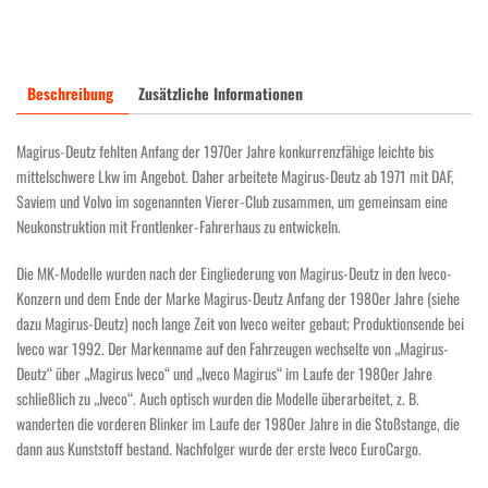
neues
Umbaukit
C.HEL.24N.RSOL-
24
Beschreibung
Zusätzliche Informationen
für
24
Magirus-Deutz fehlten Anfang der 1970er Jahre konkurrenzfähige leichte bis
Volt
mittelschwere Lkw im Angebot. Daher arbeitete Magirus-Deutz ab 1971 mit DAF,
Fahrzeuge
Saviem und Volvo im sogenannten Vierer-Club zusammen, um gemeinsam eine
Menge
Neukonstruktion mit Frontlenker-Fahrerhaus zu entwickeln.
Die MK-Modelle wurden nach der Eingliederung von Magirus-Deutz in den Iveco-
Konzern und dem Ende der Marke Magirus-Deutz Anfang der 1980er Jahre (siehe
dazu Magirus-Deutz) noch lange Zeit von Iveco weiter gebaut; Produktionsende bei
Iveco war 1992. Der Markenname auf den Fahrzeugen wechselte von „Magirus-
Deutz“ über „Magirus Iveco“ und „Iveco Magirus“ im Laufe der 1980er Jahre
schließlich zu „Iveco“. Auch optisch wurden die Modelle überarbeitet, z. B.
wanderten die vorderen Blinker im Laufe der 1980er Jahre in die Stoßstange, die
dann aus Kunststoff bestand. Nachfolger wurde der erste Iveco EuroCargo.