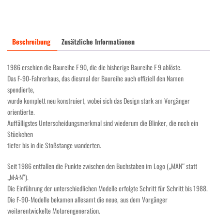
Umbaukit
C.HEL.24N.RSOL-
24
für
Beschreibung
Zusätzliche Informationen
24
Volt
1986 erschien die Baureihe F 90, die die bisherige Baureihe F 9 ablöste.
Fahrzeuge
Das F-90-Fahrerhaus, das diesmal der Baureihe auch offiziell den Namen
Menge
spendierte,
wurde komplett neu konstruiert, wobei sich das Design stark am Vorgänger
orientierte.
Auffälligstes Unterscheidungsmerkmal sind wiederum die Blinker, die noch ein
Stückchen
tiefer bis in die Stoßstange wanderten.
Seit 1986 entfallen die Punkte zwischen den Buchstaben im Logo („MAN“ statt
„M·A·N“).
Die Einführung der unterschiedlichen Modelle erfolgte Schritt für Schritt bis 1988.
Die F-90-Modelle bekamen allesamt die neue, aus dem Vorgänger
weiterentwickelte Motorengeneration.