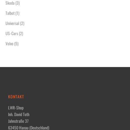
Skoda
(3)
Talbot
(1)
Universal
(2)
US-Cars
(2)
Volvo
(5)
KONTAKT
LWR-Shop
Inh. David Toth
Jahnstraße 37
63450 Hanau (Deutschland)