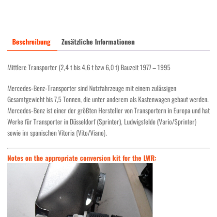
neues
Umbaukit
C.HEL.24N.RSOL-
24
Beschreibung
Zusätzliche Informationen
für
24
Mittlere Transporter (2,4 t bis 4,6 t bzw 6,0 t) Bauzeit 1977 – 1995
Volt
Fahrzeuge
Mercedes-Benz-Transporter sind Nutzfahrzeuge mit einem zulässigen
Menge
Gesamtgewicht bis 7,5 Tonnen, die unter anderem als Kastenwagen gebaut werden.
Mercedes-Benz ist einer der größten Hersteller von Transportern in Europa und hat
Werke für Transporter in Düsseldorf (Sprinter), Ludwigsfelde (Vario/Sprinter)
sowie im spanischen Vitoria (Vito/Viano).
Notes on the appropriate conversion kit for the LWR: