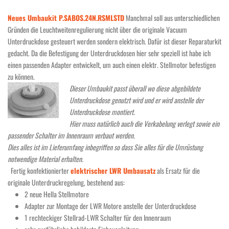
Neues Umbaukit P.SABOS.24N.RSMLSTD
Manchmal soll aus unterschiedlichen
Gründen die Leuchtweitenregulierung nicht über die originale Vacuum
Unterdruckdose gesteuert werden sondern elektrisch. Dafür ist dieser Reparaturkit
gedacht. Da die Befestigung der Unterdruckdosen hier sehr speziell ist habe ich
einen passenden Adapter entwickelt, um auch einen elektr. Stellmotor befestigen
zu können.
Dieser Umbaukit passt überall wo diese abgebildete
Unterdruckdose genutzt wird und er wird anstelle der
Unterdruckdose montiert.
Hier muss natürlich auch die Verkabelung verlegt sowie ein
passender Schalter im Innenraum verbaut werden.
Dies alles ist im Lieferumfang inbegriffen so dass Sie alles für die Umrüstung
notwendige Material erhalten.
Fertig konfektionierter
elektrischer LWR Umbausatz
als Ersatz für die
originale Unterdruckregelung, bestehend aus:
2 neue Hella Stellmotore
Adapter zur Montage der LWR Motore anstelle der Unterdruckdose
1 rechteckiger Stellrad-LWR Schalter für den Innenraum