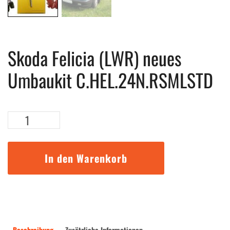
Skoda Felicia (LWR) neues
Umbaukit C.HEL.24N.RSMLSTD
Skoda
Felicia
(LWR)
neues
In den Warenkorb
Umbaukit
C.HEL.24N.RSMLSTD
Menge
Beschreibung
Zusätzliche Informationen