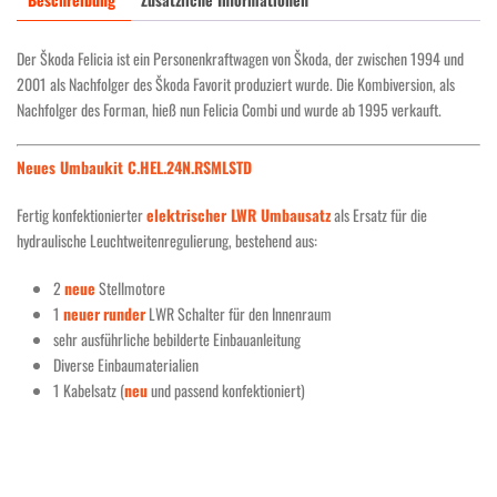
Der Škoda Felicia ist ein Personenkraftwagen von Škoda, der zwischen 1994 und
2001 als Nachfolger des Škoda Favorit produziert wurde. Die Kombiversion, als
Nachfolger des Forman, hieß nun Felicia Combi und wurde ab 1995 verkauft.
Neues Umbaukit C.HEL.24N.RSMLSTD
Fertig konfektionierter
elektrischer LWR Umbausatz
als Ersatz für die
hydraulische Leuchtweitenregulierung, bestehend aus:
2
neue
Stellmotore
1
neuer
runder
LWR Schalter für den Innenraum
sehr ausführliche bebilderte Einbauanleitung
Diverse Einbaumaterialien
1 Kabelsatz (
neu
und passend konfektioniert)