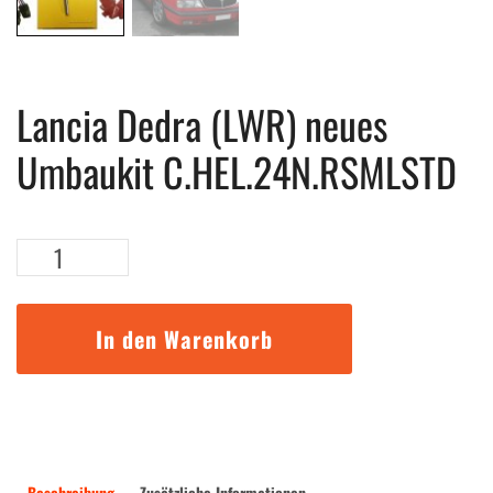
Lancia Dedra (LWR) neues
Umbaukit C.HEL.24N.RSMLSTD
Lancia
Dedra
(LWR)
neues
In den Warenkorb
Umbaukit
C.HEL.24N.RSMLSTD
Menge
Beschreibung
Zusätzliche Informationen