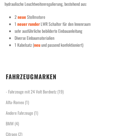
hydraulische Leuchtweitenregulierung, bestehend aus:
2
neue
Stellmotore
1
neuer
runder
LWR Schalter für den Innenraum
sehr ausführliche bebilderte Einbauanleitung
Diverse Einbaumaterialien
1 Kabelsatz (
neu
und passend konfektioniert)
FAHRZEUGMARKEN
- Fahrzeuge mit 24 Volt Bordnetz
(19)
Alfa-Romeo
(1)
Andere Fahrzeuge
(1)
BMW
(4)
Citroen
(2)