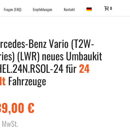
0
Fragen (FAQ)
Empfehlungen
Kontakt
rcedes-Benz Vario (T2W-
ries) (LWR) neues Umbaukit
HEL.24N.RSOL-24 für
24
lt
Fahrzeuge
39,00
€
. MwSt.