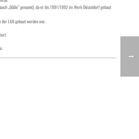
 auch „DüDo“ genannt), da er bis 1991/1992 im Werk Düsseldorf gebaut
ie der L60 gebaut worden war.
iert.
o.