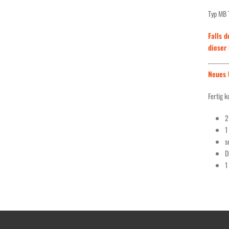
Typ MB 
Falls d
dieser
Neues 
Fertig k
s
D
1