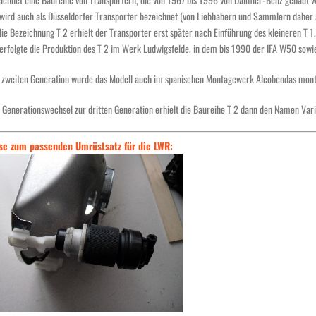
 wird auch als Düsseldorfer Transporter bezeichnet (von Liebhabern und Sammlern daher
ie Bezeichnung T 2 erhielt der Transporter erst später nach Einführung des kleineren T 1.
erfolgte die Produktion des T 2 im Werk Ludwigsfelde, in dem bis 1990 der IFA W50 sow
r zweiten Generation wurde das Modell auch im spanischen Montagewerk Alcobendas mont
 Generationswechsel zur dritten Generation erhielt die Baureihe T 2 dann den Namen Vari
se zum passenden Umrüstsatz für die LWR: