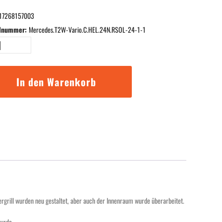
17268157003
elnummer:
Mercedes.T2W-Vario.C.HEL.24N.RSOL-24-1-1
es-
In den Warenkorb
it
24N.RSOL-
ge
rgrill wurden neu gestaltet, aber auch der Innenraum wurde überarbeitet.
wurde.