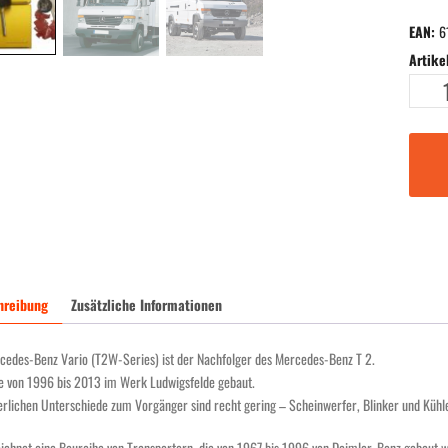
EAN:
6
Artik
Merced
Benz
Vario
(T2W-
Series)
(LWR)
neues
Umbauk
C.HEL.
24
hreibung
Zusätzliche Informationen
für
24
cedes-Benz Vario (T2W-Series) ist der Nachfolger des Mercedes-Benz T 2.
Volt
e von 1996 bis 2013 im Werk Ludwigsfelde gebaut.
Fahrzeu
erlichen Unterschiede zum Vorgänger sind recht gering – Scheinwerfer, Blinker und Kühle
Menge
eichnet eine Baureihe von Transportern, die von 1967 bis 1996 von Daimler-Benz gebaut 