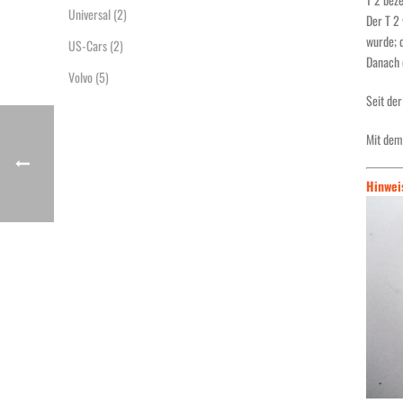
Universal
(2)
Der T 2
wurde; d
US-Cars
(2)
Danach 
Volvo
(5)
Seit de
Mit dem
Hinwei